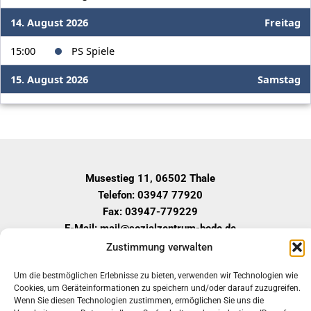
14. August 2026
Freitag
15:00
PS Spiele
15. August 2026
Samstag
15:00
Fußball
17. August 2026
Montag
18:00
Beachvolleyball
Musestieg 11, 06502 Thale
18. August 2026
Dienstag
Telefon: 03947 77920
Fax: 03947-779229
15:00
Kunstwerkstatt
E-Mail: mail@sozialzentrum-bode.de
Geschäftszeiten
Zustimmung verwalten
17:00
Sport mit Florin
Montag – Donnerstag:
Um die bestmöglichen Erlebnisse zu bieten, verwenden wir Technologien wie
19. August 2026
Mittwoch
08:00 – 12:30 Uhr
Cookies, um Geräteinformationen zu speichern und/oder darauf zuzugreifen.
13:00 – 17:00 Uhr
Wenn Sie diesen Technologien zustimmen, ermöglichen Sie uns die
15:00
Dart