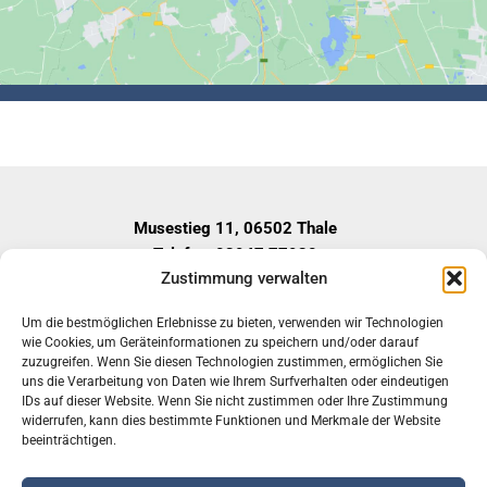
Musestieg 11, 06502 Thale
Telefon: 03947 77920
Zustimmung verwalten
Fax: 03947-779229
E-Mail: mail@sozialzentrum-bode.de
Um die bestmöglichen Erlebnisse zu bieten, verwenden wir Technologien
Geschäftszeiten
wie Cookies, um Geräteinformationen zu speichern und/oder darauf
Montag – Donnerstag:
zuzugreifen. Wenn Sie diesen Technologien zustimmen, ermöglichen Sie
uns die Verarbeitung von Daten wie Ihrem Surfverhalten oder eindeutigen
08:00 – 12:30 Uhr
IDs auf dieser Website. Wenn Sie nicht zustimmen oder Ihre Zustimmung
13:00 – 17:00 Uhr
widerrufen, kann dies bestimmte Funktionen und Merkmale der Website
Freitag:
beeinträchtigen.
08:00 – 12:30 Uhr