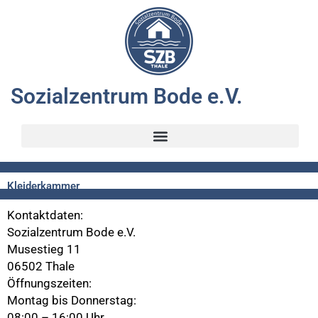
Zum
Inhalt
springen
Sozialzentrum Bode e.V.
Kleiderkammer
Kontaktdaten:
Sozialzentrum Bode e.V.
Musestieg 11
06502 Thale
Öffnungszeiten:
Montag bis Donnerstag:
08:00 – 16:00 Uhr