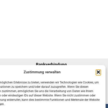
Bankverbindung
SozialBank
Zustimmung verwalten
IBAN: DE39 3702 0500 0007 4694 00
öglichen Erlebnisse zu bieten, verwenden wir Technologien wie Cookies, um
SWIFT-BIC: BFSWDE33XXX
ationen zu speichern und/oder darauf zuzugreifen. Wenn Sie diesen
n zustimmen, ermöglichen Sie uns die Verarbeitung von Daten wie Ihrem
n oder eindeutigen IDs auf dieser Website. Wenn Sie nicht zustimmen oder
mung widerrufen, kann dies bestimmte Funktionen und Merkmale der Website
gen.