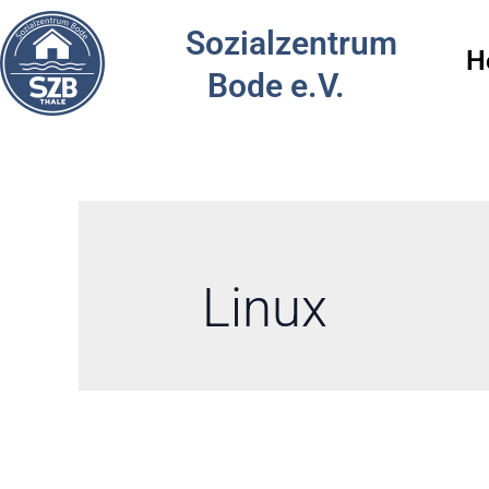
Zum
Suchen
Sozialzentrum
Inhalt
nach:
H
springen
Bode e.V.
Linux