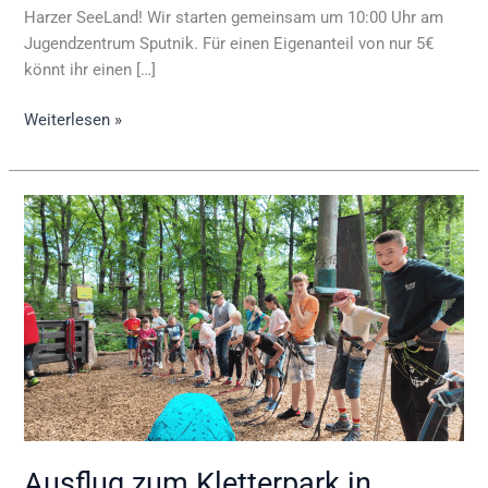
Harzer SeeLand! Wir starten gemeinsam um 10:00 Uhr am
Jugendzentrum Sputnik. Für einen Eigenanteil von nur 5€
könnt ihr einen […]
Weiterlesen »
Ausflug
zum
Kletterpark
in
Blankenburg
Ausflug zum Kletterpark in