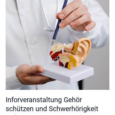
schützen
und
Schwerhörigkeit
vorbeugen
Inforveranstaltung Gehör
schützen und Schwerhörigkeit