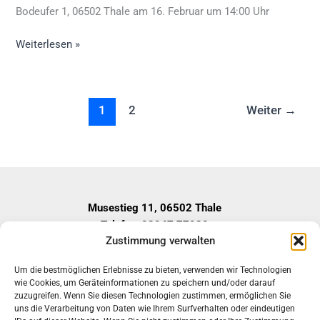
Bodeufer 1, 06502 Thale am 16. Februar um 14:00 Uhr
Weiterlesen »
1
2
Weiter
→
Musestieg 11, 06502 Thale
Telefon: 03947 77920
Zustimmung verwalten
Fax: 03947-779229
E-Mail: mail@sozialzentrum-bode.de
Um die bestmöglichen Erlebnisse zu bieten, verwenden wir Technologien
Geschäftszeiten
wie Cookies, um Geräteinformationen zu speichern und/oder darauf
Montag – Donnerstag:
zuzugreifen. Wenn Sie diesen Technologien zustimmen, ermöglichen Sie
uns die Verarbeitung von Daten wie Ihrem Surfverhalten oder eindeutigen
08:00 – 12:30 Uhr