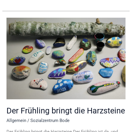
Der
Frühling
bringt
die
Harzsteine
Der Frühling bringt die Harzsteine
Allgemein
/
Sozialzentrum Bode
Der Frühling bringt die Harzsteine Der Frühling ist da, und