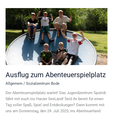
Ausflug
zum
Abenteuerspielplatz
Ausflug zum Abenteuerspielplatz
Allgemein
/
Sozialzentrum Bode
Der Abenteuerspielplatz wartet! Das Jugendzentrum Sputnik
fährt mit euch ins Harzer SeeLand! Seid ihr bereit für einen
Tag voller Spaß, Spiel und Entdeckungen? Dann kommt mit
uns am Donnerstag, den 24. Juli 2025, ins Abenteuerland