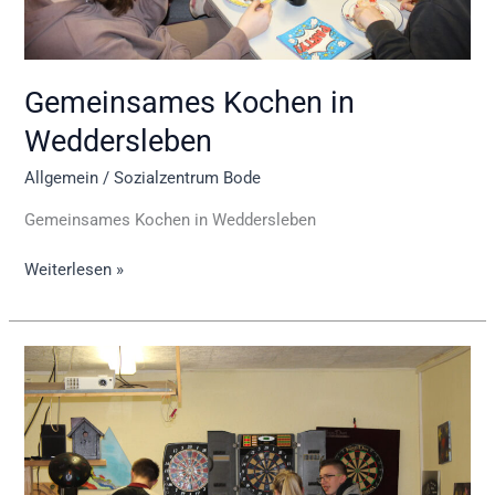
Gemeinsames Kochen in
Weddersleben
Allgemein
/
Sozialzentrum Bode
Gemeinsames Kochen in Weddersleben
Weiterlesen »
Vorbereitung
auf
das
nächste
Dart-
Turnier