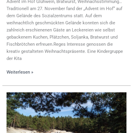
Advent im Hof Glühwein, Bratwurst, Weihnachsstimmung…
Traditionell am 27. November fand der „Advent im Hof“ auf
dem Gelände des Sozialzentrums statt. Auf dem
weihnachtlich geschmückten Gelände konnten sich die
zahlreich erschienenen Gäste an Leckereien wie selbst
gebackenem Kuchen, Plätzchen, Soljanka, Bratwurst und
Fischbrötchen erfreuen.Reges Interesse genossen die
kreativ gestalteten Weihnachtspräsente. Eine Kindergruppe
der Kita
Weiterlesen »
Spaziergang
zu
den
Sandsteinhöhlen
bei
Blankenburg